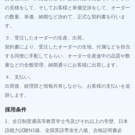
+86-0535-6612888 / 6214395
の見積をして、そしてお客様と単価交渉をして、オーダー
yantaicherry@yantaicherry.com
の数量、単価、納期など決めて、正式な契約書を行いま
す。
３、受注したオーダーの生産、出荷。
契約書により、受注したオーダーの生地、付属などを担当
する同僚に手配してもらい、オーダー生産途中の品質や数
量などの全般管理、納期通りにお客様に出荷します。
４、支払い。
出荷後、経理部と情報共有しながら、お客様の支払いを追
跡します。
採用条件
1、全日制普通高等教育学士号及びそれ以上の学歴、日本
語能力試験N1級、全国英語専攻生八級、合格証明書必